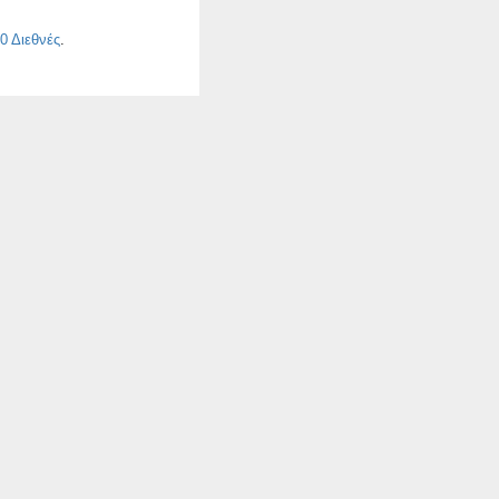
α
0 Διεθνές
.