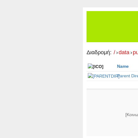
Διαδρομή:
/
›
data
›
p
Name
Parent Dir
[Κοινω