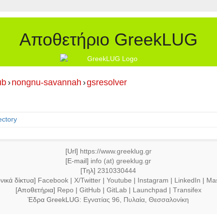
Αποθετήριο GreekLUG
ub
›
nongnu-savannah
›
gsresolver
ectory
[Url]
https://www.greeklug.gr
[E-mail]
info (at) greeklug.gr
[Τηλ]
2310330444
νικά δίκτυα]
Facebook
|
X/Twitter
|
Youtube
|
Instagram
|
LinkedIn
|
Ma
[Αποθετήρια]
Repo
|
GitHub
|
GitLab
|
Launchpad
|
Τransifex
Έδρα GreekLUG:
Εγνατίας 96, Πυλαία, Θεσσαλονίκη