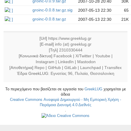
groinc-0.0.9.tar.gz
2007-10-28 20:40
30K
groinc-0.0.8.tar.gz.sig
2007-05-13 22:30
65
groinc-0.0.8.tar.gz
2007-05-13 22:30
21K
[Url]
https://www.greeklug.gr
[E-mail]
info (at) greeklug.gr
[Τηλ]
2310330444
[Κοινωνικά δίκτυα]
Facebook
|
X/Twitter
|
Youtube
|
Instagram
|
LinkedIn
|
Mastodon
[Αποθετήρια]
Repo
|
GitHub
|
GitLab
|
Launchpad
|
Τransifex
Έδρα GreekLUG:
Εγνατίας 96, Πυλαία, Θεσσαλονίκη
Το περιεχόμενο που βασίζεται σε εργασία του
GreekLUG
χορηγείται με
άδεια
Creative Commons Αναφορά Δημιουργού - Μη Εμπορική Χρήση -
Παρόμοια Διανομή 4.0 Διεθνές
.