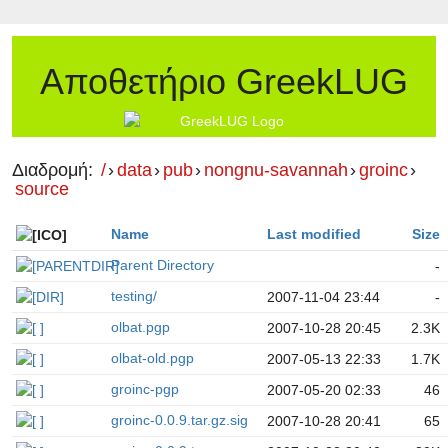
Αποθετήριο GreekLUG
Διαδρομή:
/
›
data
›
pub
›
nongnu-savannah
›
groinc
›
source
Name
Last modified
Size
Parent Directory
-
testing/
2007-11-04 23:44
-
olbat.pgp
2007-10-28 20:45
2.3K
olbat-old.pgp
2007-05-13 22:33
1.7K
groinc-pgp
2007-05-20 02:33
46
groinc-0.0.9.tar.gz.sig
2007-10-28 20:41
65