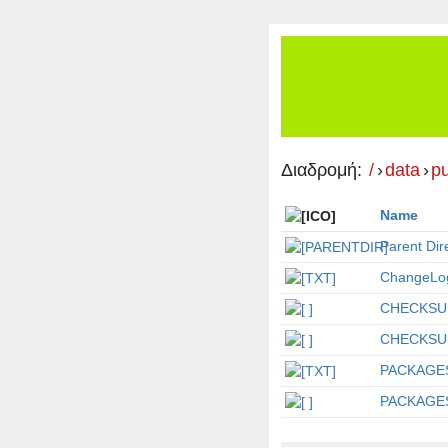
Διαδρομή:
/
›
data
›
p
Name
Parent Dir
ChangeLog
CHECKSU
CHECKSU
PACKAGE
PACKAGES