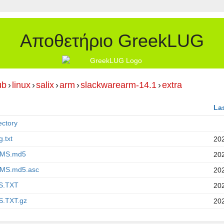
Αποθετήριο GreekLUG
ub
›
linux
›
salix
›
arm
›
slackwarearm-14.1
›
extra
La
ectory
.txt
20
MS.md5
20
MS.md5.asc
20
S.TXT
20
.TXT.gz
20