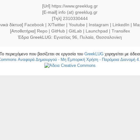
[Url]
https://www.greeklug.gr
[E-mail]
info (at) greeklug.gr
[Τηλ]
2310330444
νικά δίκτυα]
Facebook
|
X/Twitter
|
Youtube
|
Instagram
|
LinkedIn
|
Ma
[Αποθετήρια]
Repo
|
GitHub
|
GitLab
|
Launchpad
|
Τransifex
Έδρα GreekLUG:
Εγνατίας 96, Πυλαία, Θεσσαλονίκη
Το περιεχόμενο που βασίζεται σε εργασία του
GreekLUG
χορηγείται με άδει
 Commons Αναφορά Δημιουργού - Μη Εμπορική Χρήση - Παρόμοια Διανομή 4.