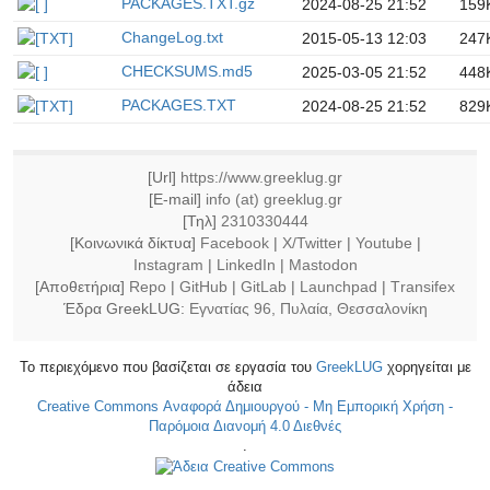
PACKAGES.TXT.gz
2024-08-25 21:52
159
ChangeLog.txt
2015-05-13 12:03
247
CHECKSUMS.md5
2025-03-05 21:52
448
PACKAGES.TXT
2024-08-25 21:52
829
[Url]
https://www.greeklug.gr
[E-mail]
info (at) greeklug.gr
[Τηλ]
2310330444
[Κοινωνικά δίκτυα]
Facebook
|
X/Twitter
|
Youtube
|
Instagram
|
LinkedIn
|
Mastodon
[Αποθετήρια]
Repo
|
GitHub
|
GitLab
|
Launchpad
|
Τransifex
Έδρα GreekLUG:
Εγνατίας 96, Πυλαία, Θεσσαλονίκη
Το περιεχόμενο που βασίζεται σε εργασία του
GreekLUG
χορηγείται με
άδεια
Creative Commons Αναφορά Δημιουργού - Μη Εμπορική Χρήση -
Παρόμοια Διανομή 4.0 Διεθνές
.