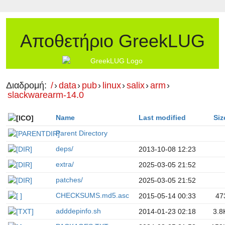
Αποθετήριο GreekLUG
Διαδρομή:
/
›
data
›
pub
›
linux
›
salix
›
arm
›
slackwarearm-14.0
Name
Last modified
Siz
Parent Directory
deps/
2013-10-08 12:23
extra/
2025-03-05 21:52
patches/
2025-03-05 21:52
CHECKSUMS.md5.asc
2015-05-14 00:33
47
adddepinfo.sh
2014-01-23 02:18
3.8