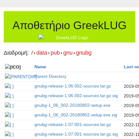
Αποθετήριο GreekLUG
Διαδρομή:
/
›
data
›
pub
›
gnu
›
gnubg
Name
Last m
Parent Directory
gnubg-release-1.06.002-sources.tar.gz
2019-0
gnubg-release-1.06.002-sources.tar.gz.sig
2019-0
gnubg-1_06_002-20180802-setup.exe
2019-0
gnubg-1_06_002-20180802-setup.exe.sig
2019-0
gnubg-release-1.07.001-sources.tar.gz
2022-1
gnubg-release-1.07.001-sources.tar.gz.sig
2022-1