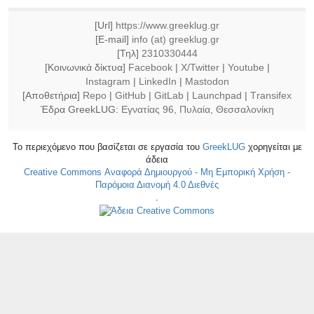
[Url]
https://www.greeklug.gr
[E-mail]
info (at) greeklug.gr
[Τηλ]
2310330444
[Κοινωνικά δίκτυα]
Facebook
|
X/Twitter
|
Youtube
|
Instagram
|
LinkedIn
|
Mastodon
[Αποθετήρια]
Repo
|
GitHub
|
GitLab
|
Launchpad
|
Τransifex
Έδρα GreekLUG:
Εγνατίας 96, Πυλαία, Θεσσαλονίκη
Το περιεχόμενο που βασίζεται σε εργασία του
GreekLUG
χορηγείται με
άδεια
Creative Commons Αναφορά Δημιουργού - Μη Εμπορική Χρήση -
Παρόμοια Διανομή 4.0 Διεθνές
.