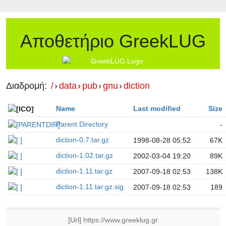
Αποθετήριο GreekLUG
Διαδρομή:
/
›
data
›
pub
›
gnu
›
diction
Name
Last modified
Size
Parent Directory
-
diction-0.7.tar.gz
1998-08-28 05:52
67K
diction-1.02.tar.gz
2002-03-04 19:20
89K
diction-1.11.tar.gz
2007-09-18 02:53
138K
diction-1.11.tar.gz.sig
2007-09-18 02:53
189
[Url]
https://www.greeklug.gr