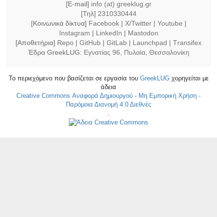
[E-mail]
info (at) greeklug.gr
[Τηλ]
2310330444
[Κοινωνικά δίκτυα]
Facebook
|
X/Twitter
|
Youtube
|
Instagram
|
LinkedIn
|
Mastodon
[Αποθετήρια]
Repo
|
GitHub
|
GitLab
|
Launchpad
|
Τransifex
Έδρα GreekLUG:
Εγνατίας 96, Πυλαία, Θεσσαλονίκη
Το περιεχόμενο που βασίζεται σε εργασία του
GreekLUG
χορηγείται με
άδεια
Creative Commons Αναφορά Δημιουργού - Μη Εμπορική Χρήση -
Παρόμοια Διανομή 4.0 Διεθνές
.