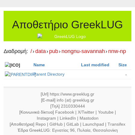
Αποθετήριο GreekLUG
Διαδρομή:
/
›
data
›
pub
›
nongnu-savannah
›
nnw-np
Name
Last modified
Size
Parent Directory
-
[Url]
https://www.greeklug.gr
[E-mail]
info (at) greeklug.gr
[Τηλ]
2310330444
[Κοινωνικά δίκτυα]
Facebook
|
X/Twitter
|
Youtube
|
Instagram
|
LinkedIn
|
Mastodon
[Αποθετήρια]
Repo
|
GitHub
|
GitLab
|
Launchpad
|
Τransifex
Έδρα GreekLUG:
Εγνατίας 96, Πυλαία, Θεσσαλονίκη