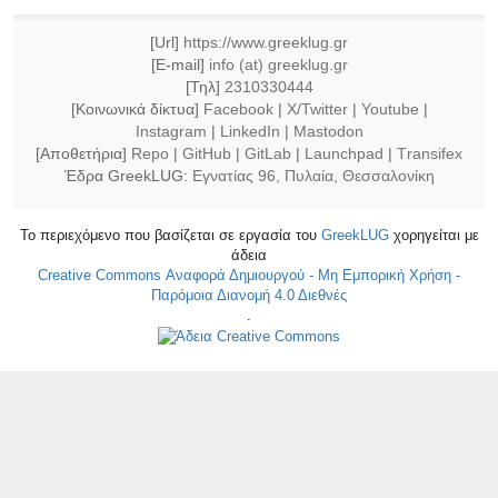
[Url]
https://www.greeklug.gr
[E-mail]
info (at) greeklug.gr
[Τηλ]
2310330444
[Κοινωνικά δίκτυα]
Facebook
|
X/Twitter
|
Youtube
|
Instagram
|
LinkedIn
|
Mastodon
[Αποθετήρια]
Repo
|
GitHub
|
GitLab
|
Launchpad
|
Τransifex
Έδρα GreekLUG:
Εγνατίας 96, Πυλαία, Θεσσαλονίκη
Το περιεχόμενο που βασίζεται σε εργασία του
GreekLUG
χορηγείται με
άδεια
Creative Commons Αναφορά Δημιουργού - Μη Εμπορική Χρήση -
Παρόμοια Διανομή 4.0 Διεθνές
.