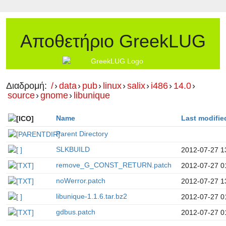
Αποθετήριο GreekLUG
Διαδρομή:
/
›
data
›
pub
›
linux
›
salix
›
i486
›
14.0
›
source
›
gnome
›
libunique
Name
Last modifie
Parent Directory
SLKBUILD
2012-07-27 1
remove_G_CONST_RETURN.patch
2012-07-27 0
noWerror.patch
2012-07-27 1
libunique-1.1.6.tar.bz2
2012-07-27 0
gdbus.patch
2012-07-27 0