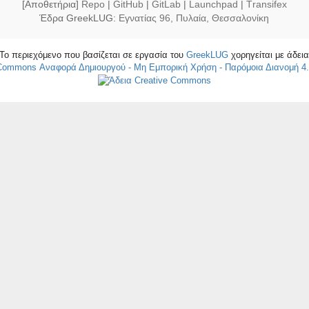
[Αποθετήρια]
Repo
|
GitHub
|
GitLab
|
Launchpad
|
Τransifex
Έδρα GreekLUG:
Εγνατίας 96, Πυλαία, Θεσσαλονίκη
Το περιεχόμενο που βασίζεται σε εργασία του
GreekLUG
χορηγείται με άδει
 Commons Αναφορά Δημιουργού - Μη Εμπορική Χρήση - Παρόμοια Διανομή 4.