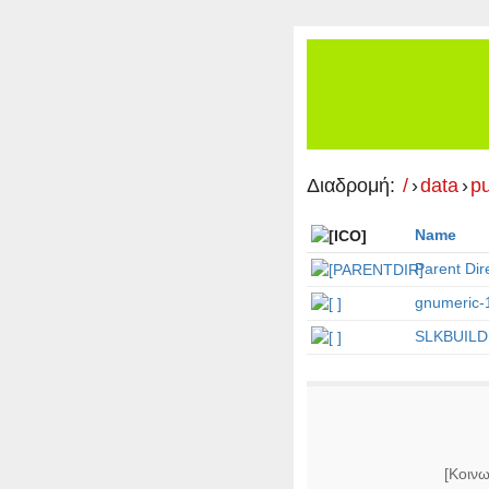
Διαδρομή:
/
›
data
›
p
Name
Parent Dir
gnumeric-1
SLKBUILD
[Κοινω