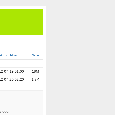
st modified
Size
-
12-07-19 01:00
18M
12-07-20 02:20
1.7K
stodon