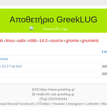
Αποθετήριο GreekLUG
ub
›
linux
›
salix
›
i486
›
14.0
›
source
›
gnome
›
gnumeric
La
ectory
.10.17.tar.bz2
20
20
[Url]
https://www.greeklug.gr
[E-mail]
info (at) greeklug.gr
[Τηλ]
2310330444
νικά δίκτυα]
Facebook
|
X/Twitter
|
Youtube
|
Instagram
|
LinkedIn
|
Ma