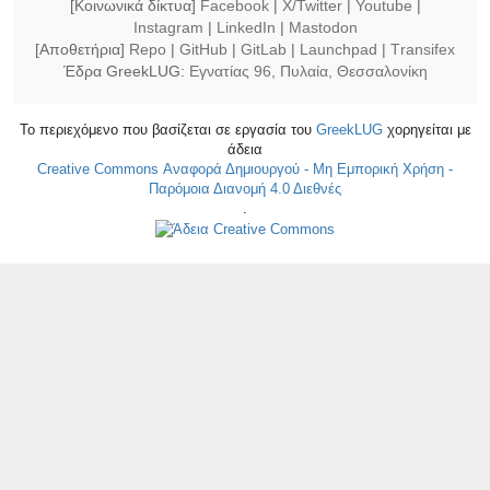
[Κοινωνικά δίκτυα]
Facebook
|
X/Twitter
|
Youtube
|
Instagram
|
LinkedIn
|
Mastodon
[Αποθετήρια]
Repo
|
GitHub
|
GitLab
|
Launchpad
|
Τransifex
Έδρα GreekLUG:
Εγνατίας 96, Πυλαία, Θεσσαλονίκη
Το περιεχόμενο που βασίζεται σε εργασία του
GreekLUG
χορηγείται με
άδεια
Creative Commons Αναφορά Δημιουργού - Μη Εμπορική Χρήση -
Παρόμοια Διανομή 4.0 Διεθνές
.