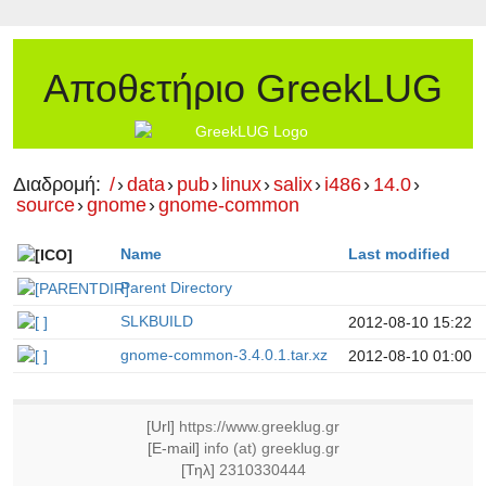
Αποθετήριο GreekLUG
Διαδρομή:
/
›
data
›
pub
›
linux
›
salix
›
i486
›
14.0
›
source
›
gnome
›
gnome-common
Name
Last modified
Parent Directory
SLKBUILD
2012-08-10 15:22
gnome-common-3.4.0.1.tar.xz
2012-08-10 01:00
[Url]
https://www.greeklug.gr
[E-mail]
info (at) greeklug.gr
[Τηλ]
2310330444