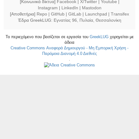
[Κοινωνικά δίκτυα]
Facebook
|
X/Twitter
|
Youtube
|
Instagram
|
LinkedIn
|
Mastodon
[Αποθετήρια]
Repo
|
GitHub
|
GitLab
|
Launchpad
|
Τransifex
Έδρα GreekLUG:
Εγνατίας 96, Πυλαία, Θεσσαλονίκη
Το περιεχόμενο που βασίζεται σε εργασία του
GreekLUG
χορηγείται με
άδεια
Creative Commons Αναφορά Δημιουργού - Μη Εμπορική Χρήση -
Παρόμοια Διανομή 4.0 Διεθνές
.