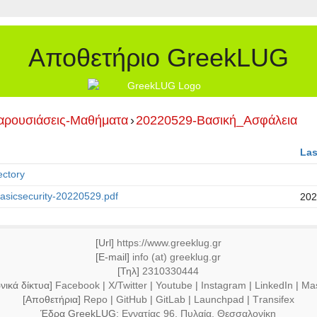
Αποθετήριο GreekLUG
αρουσιάσεις-Μαθήματα
›
20220529-Βασική_Ασφάλεια
Las
ectory
asicsecurity-20220529.pdf
202
[Url]
https://www.greeklug.gr
[E-mail]
info (at) greeklug.gr
[Τηλ]
2310330444
νικά δίκτυα]
Facebook
|
X/Twitter
|
Youtube
|
Instagram
|
LinkedIn
|
Ma
[Αποθετήρια]
Repo
|
GitHub
|
GitLab
|
Launchpad
|
Τransifex
Έδρα GreekLUG:
Εγνατίας 96, Πυλαία, Θεσσαλονίκη