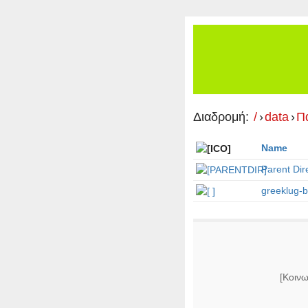
Διαδρομή:
/
›
data
›
Π
Name
Parent Dir
greeklug-b
[Κοινω