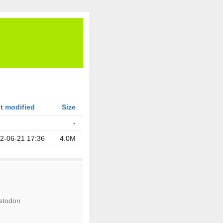
t modified
Size
-
2-06-21 17:36
4.0M
stodon